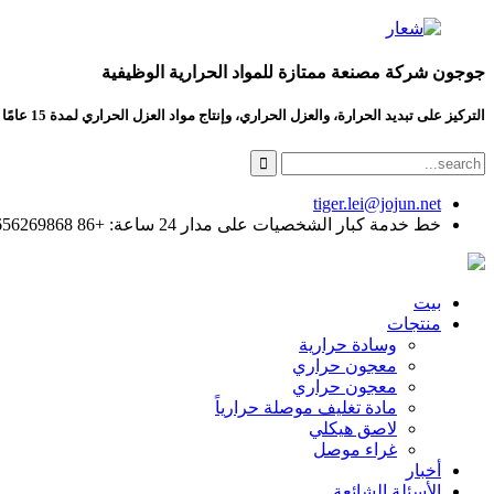
جوجون شركة مصنعة ممتازة للمواد الحرارية الوظيفية
التركيز على تبديد الحرارة، والعزل الحراري، وإنتاج مواد العزل الحراري لمدة 15 عامًا
tiger.lei@jojun.net
خط خدمة كبار الشخصيات على مدار 24 ساعة: +86 13656269868
بيت
منتجات
وسادة حرارية
معجون حراري
معجون حراري
مادة تغليف موصلة حرارياً
لاصق هيكلي
غراء موصل
أخبار
الأسئلة الشائعة