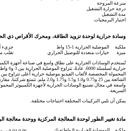
سرعة المروحة
درجة حرارة التشغيل
مدة التشغيل
اختبار البرمجيات
وسادة حرارية لوحدة تزويد الطاقة، ومحرك الأقراص ذي الحا
ملكية
الموصلية الحرارية 1-15 واط
جزيء أصغر 150 جز
ميزة
خيارات متعددة للتوصيل الحراري
تقلب م
تُستخدم الوسادات الحرارية على نطاق واسع في صناعة أجهزة الكمبيوت
حرارية لسلس
الشائعة بين 25 و0.75 و1.0 و1.5 و1.75 و2.0
واسعة في مجال تصنيع الوسادات الحرارية لأجهزة الكمبيوتر المحمولة، 
السريعة.
يمكن أن تلبي التركيبات المختلفة احتياجات مختلفة.
مادة تغيير الطور لوحدة المعالجة المركزية ووحدة معالجة ا
ملكية
الموصلية الحرارية 8 واط/م·ك
0.04-0.06 درجة مئوية سم