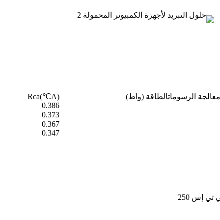
عالجة الرسومات
الطاقة (واط)
Rca(℃A)
0.386
0.373
0.367
0.347
ي إس 250