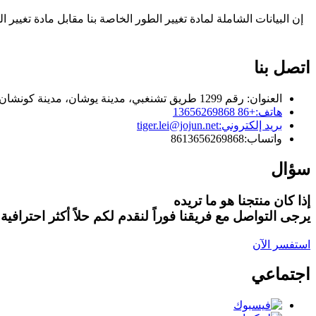
إن البيانات الشاملة لمادة تغيير الطور الخاصة بنا مقابل مادة تغيير ال
اتصل بنا
العنوان: رقم 1299 طريق تشنغبي، مدينة يوشان، مدينة كونشان، مقاطعة جيانغسو، جمهورية الصين الشعبية.
هاتف:
+86 13656269868
بريد إلكتروني:
tiger.lei@jojun.net
واتساب:
8613656269868
سؤال
إذا كان منتجنا هو ما تريده
يرجى التواصل مع فريقنا فوراً لنقدم لكم حلاً أكثر احترافية.
استفسر الآن
اجتماعي