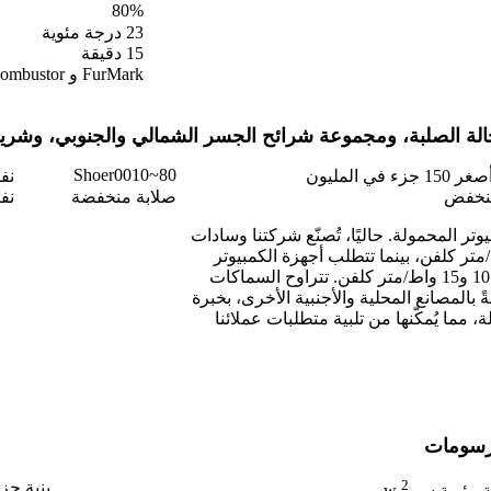
80%
23 درجة مئوية
15 دقيقة
FurMark و MSLKombustor
لة الصلبة، ومجموعة شرائح الجسر الشمالي والجنوبي، وشريحة 
Shoer0010~80
ء في المليون
نفا
نخفض
صلابة منخفضة
نف
ر المحمولة. حاليًا، تُصنّع شركتنا وسادات
لة 6000. عادةً، تتراوح الموصلية الحرارية بين 3 و6 واط/متر كلفن، بينما تتطلب أجهزة الكمبيوتر
المحمولة المخصصة لألعاب الفيديو موصلية حرارية أعلى تتراوح بين 10 و15 واط/متر كلفن. تتراوح السماكات
 ملم. تتمتع شركتنا، مقارنةً بالمصانع المحلية والأجنبية الأخرى، بخبرة
مما يُمكّنها من تلبية متطلبات عملائنا
لرسومات
2
بنية جز
w