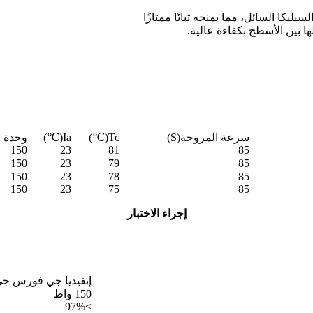
كا السائل، مما يمنحه ثباتًا ممتازًا
ا بين الأسطح بكفاءة عالية.
سرعة المروحة
(S)
Tc(℃)
Ia(℃)
وحدة م
150
23
81
85
150
23
79
85
150
23
78
85
150
23
75
85
إجراء الاختبار
إنفيديا جي فورس جي ت
150 واط
≥97%