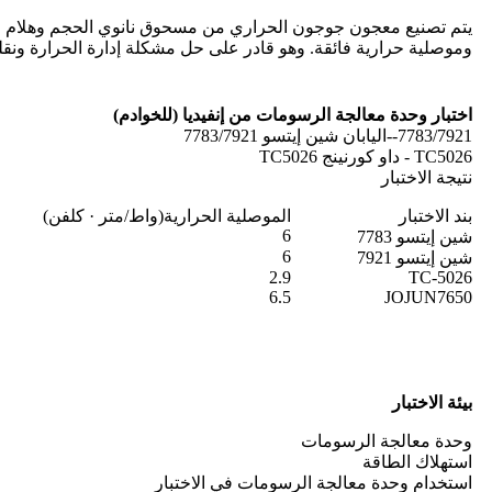
يتم تصنيع معجون جوجون الحراري من مسحوق نانوي الحجم وهلام السيلي
وموصلية حرارية فائقة. وهو قادر على حل مشكلة إدارة الحرارة ونقله
اختبار وحدة معالجة الرسومات من إنفيديا (للخوادم)
7783/7921--اليابان شين إيتسو 7783/7921
TC5026 - داو كورنينج TC5026
نتيجة الاختبار
بند الاختبار
الموصلية الحرارية
(واط/متر · كلفن)
6
شين إيتسو 7783
6
شين إيتسو 7921
2.9
TC-5026
6.5
JOJUN7650
بيئة الاختبار
وحدة معالجة الرسومات
استهلاك الطاقة
استخدام وحدة معالجة الرسومات في الاختبار