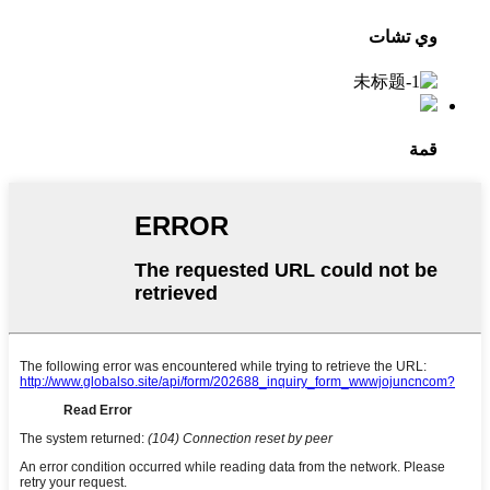
وي تشات
قمة