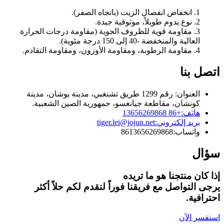
1. انخفاض انفصال الزيت (باتجاه الصفر).
2. نوع يدوم طويلاً، موثوقية جيدة.
3. مقاومة قوية للظروف الجوية (مقاومة درجات الحرارة
العالية والمنخفضة -40 إلى 150 درجة مئوية).
4. مقاومة الرطوبة، ومقاومة الأوزون، ومقاومة التقادم.
اتصل بنا
العنوان: رقم 1299 طريق تشنغبي، مدينة يوشان، مدينة
كونشان، مقاطعة جيانغسو، جمهورية الصين الشعبية.
هاتف:
+86 13656269868
بريد إلكتروني:
tiger.lei@jojun.net
واتساب:
8613656269868
سؤال
إذا كان منتجنا هو ما تريده
يرجى التواصل مع فريقنا فوراً لنقدم لكم حلاً أكثر
احترافية.
استفسر الآن