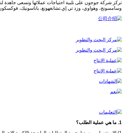
تركز شركة جوجون على تلبية احتياجات عملائها وتسعى جاهدة لتحق
وسامسونج، وهواوي، وزد تي إي.
تشانغهونغ، باناسونيك، فوكسكون، 
1. ما هي عملية الطلب؟
1) الاستفسار --- زودنا بجميع المتطلبات الواضحة (الكمية الإجمالية وتفاصيل التغليف).