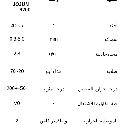
JOJUN-
6200
-
لون
رمادي
0.3-
5.0
mm
سماكة
2.8
g/cc
محدد
جاذبية
صلابة
حذاء أوو
20~70
-50~+200
درجة حرارة التطبيق
درجة مئوية
V0
-
فئة القابلية للاشتعال
الموصلية الحرارية
واط/متر كلفن
2