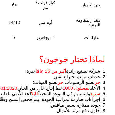
كيلو فولت /
جهد الانهيار
>6
مم
مقدار
المقاومة
أوم-سم
10^14
النوعية
7
عازل
ثابت
1 ميجاهرتز
لماذا تختار جوجون؟
1. شركة تصنيع رائدة
أكثر من 15 عامًا
خبرة؛
2. خطاب براءة اختراع تقني
3.
حر
لصنع الرسومات،
حر
لصنع العينات؛
4. الأعلى
المستوى 1000
خط إنتاج خالٍ من الغبار،
ISO14001:2020 و
5.
سريع
والتسليم في الموعد المحدد
قليل
الحد الأدنى للطل
6. إجراءات صارمة لمراقبة الجودة، يتم فحص المنتج وفقًا للمعايير الأمريكية وتقديم تقرير فحص المنتج، ونسبة العيوب أقل من
7. جودة ممتازة بسعر منافس؛
8. حلول دفع مرنة للأموال.