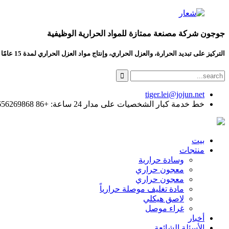
جوجون شركة مصنعة ممتازة للمواد الحرارية الوظيفية
التركيز على تبديد الحرارة، والعزل الحراري، وإنتاج مواد العزل الحراري لمدة 15 عامًا
tiger.lei@jojun.net
خط خدمة كبار الشخصيات على مدار 24 ساعة: +86 13656269868
بيت
منتجات
وسادة حرارية
معجون حراري
معجون حراري
مادة تغليف موصلة حرارياً
لاصق هيكلي
غراء موصل
أخبار
الأسئلة الشائعة