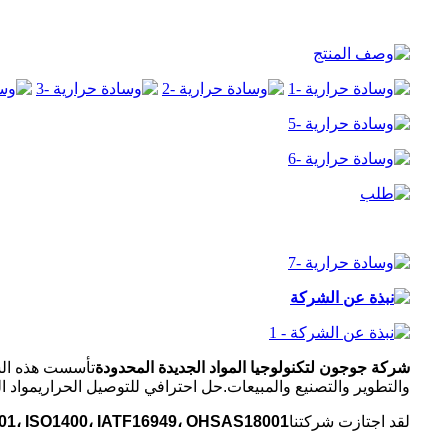
شركة جوجون لتكنولوجيا المواد الجديدة المحدودة
تأسست هذه الشر
والتطوير والتصنيع والمبيعات.
حل احترافي للتوصيل الحراري
مواد ا
لقد اجتازت شركتنا
01، ISO1400، IATF16949، OHSAS18001