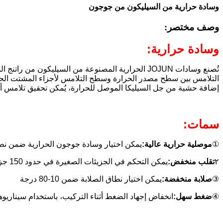
وسادة حرارية من السيليكون من جوجون
وصف مختصر:
وسادة حرارية:
تُصنع وسادات JOJUN الحرارية المصنوعة من السيليكو
التلامس بين سطح مصدر الحرارة وسطح التلامس لأجزاء المشتت الحراري. ي
إضافة حشية من جل السيليكا الموصل للحرارة، يُمكن تحقيق تلامس أفضل
سمات:
①
موصلية حرارية عالية:
يمكن اختيار وسادة جوجون الحرارية ضمن نطاق 1
٢
تقلب منخفض:
يمكن التحكم في الجزيئات الصغيرة في حدود 150 جزءًا في المليون، مما يجعلها مناسبة للمكونات الدقيقة ذات المتطلبات العالية.
③
صلابة منخفضة:
يمكن اختيار نطاق الصلابة ضمن 10-80 درجة
④
ضغط سهل:
انخفاض إجهاد الضغط أثناء التركيب، باستخدام سيناريو