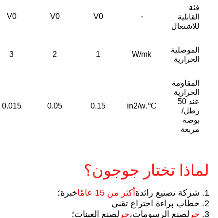
فئة
V0
V0
V0
-
القابلية
للاشتعال
الموصلية
3
2
1
W/mk
الحرارية
المقاومة
الحرارية
عند 50
0.015
0.05
0.15
℃.in2/w
رطل/
بوصة
مربعة
لماذا تختار جوجون؟
1. شركة تصنيع رائدة
أكثر من 15 عامًا
خبرة؛
2. خطاب براءة اختراع تقني
3.
حر
لصنع الرسومات،
حر
لصنع العينات؛