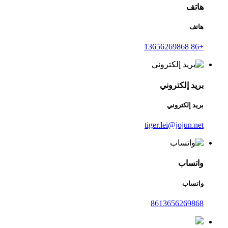
هاتف
هاتف
+86 13656269868
بريد إلكتروني
بريد إلكتروني
tiger.lei@jojun.net
واتساب
واتساب
8613656269868