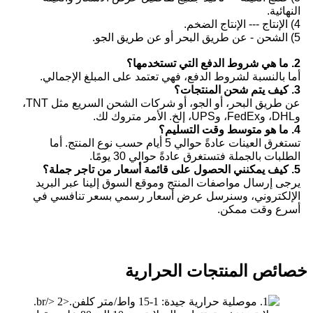
النهائية.
4) الإنتاج --- الإنتاج الضخم.
5) الشحن - عن طريق البحر أو عن طريق الجو.
2. ما هي شروط الدفع التي تستخدمها؟
أما بالنسبة لشروط الدفع، فهي تعتمد على المبلغ الإجمالي.
3. كيف يتم شحن المنتجات؟
عن طريق البحر، أو الجو، أو شركات الشحن السريع مثل TNT،
وDHL، وFedEx، وUPS، إلخ. الأمر متروك لك.
4. ما هو متوسط ​​وقت التسليم؟
تستغرق العينات عادةً حوالي 5 أيام حسب نوع المنتج. أما
الطلبات بالجملة فتستغرق عادةً حوالي 30 يومًا.
5. كيف يمكنني الحصول على قائمة أسعار من تاجر جملة؟
يرجى إرسال مواصفات المنتج وموقع السوق إلينا عبر البريد
الإلكتروني، وسنرسل عرض أسعار رسمي بسعر تنافسي في
أسرع وقت ممكن.
خصائص المنتجات الحرارية