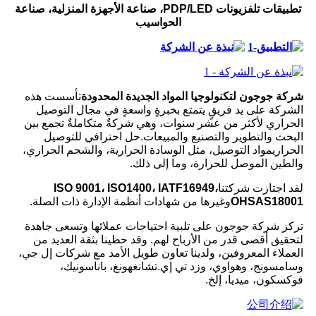
تطبيقات تلفزيونات PDP/LED، صناعة الأجهزة المنزلية، صناعة
الحواسيب
شركة جوجون لتكنولوجيا المواد الجديدة المحدودة
تأسست هذه
الشركة على يد فريقٍ يتمتع بخبرةٍ واسعةٍ في مجال التوصيل
الحراري لأكثر من عشر سنوات، وهي شركةٌ متكاملةٌ تجمع بين
البحث والتطوير والتصنيع والمبيعات.
حل احترافي للتوصيل
الحراري
مواد التوصيل، مثل الوسادة الحرارية، والشحم الحراري،
والطين الموصل للحرارة، وما إلى ذلك.
لقد اجتازت شركتنا
ISO 9001، ISO1400، IATF16949،
OHSAS18001
وغيرها من شهادات أنظمة الإدارة ذات الصلة.
تركز شركة جوجون على تلبية احتياجات عملائها وتسعى جاهدة
لتحقيق أقصى قدر من الأرباح لهم. وقد حظينا بثقة العديد من
العملاء المعروفين، ولدينا تعاون طويل الأمد مع شركات إل جي،
وسامسونج، وهواوي، وزد تي إي.
تشانغهونغ، باناسونيك،
فوكسكون، ميديا، إلخ.