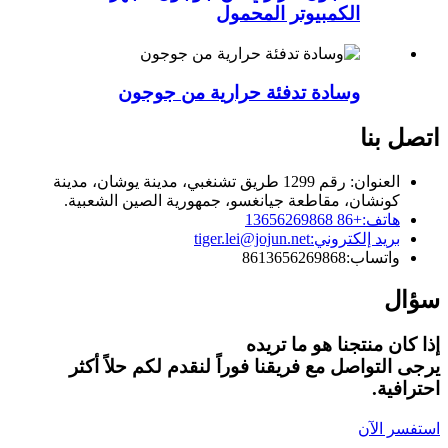
الكمبيوتر المحمول
وسادة تدفئة حرارية من جوجون
اتصل بنا
العنوان: رقم 1299 طريق تشنغبي، مدينة يوشان، مدينة
كونشان، مقاطعة جيانغسو، جمهورية الصين الشعبية.
هاتف:
+86 13656269868
بريد إلكتروني:
tiger.lei@jojun.net
واتساب:
8613656269868
سؤال
إذا كان منتجنا هو ما تريده
يرجى التواصل مع فريقنا فوراً لنقدم لكم حلاً أكثر
احترافية.
استفسر الآن